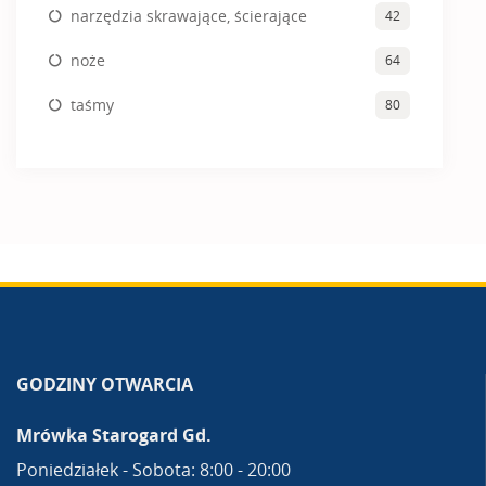
narzędzia skrawające, ścierające
42
noże
64
taśmy
80
GODZINY OTWARCIA
Mrówka Starogard Gd.
Poniedziałek - Sobota: 8:00 - 20:00