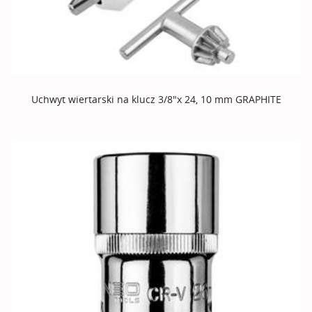
Uchwyt wiertarski na klucz 3/8"x 24, 10 mm GRAPHITE