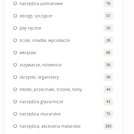
narzędzia pomiarowe
76
obcęgi, szczypce
57
piły ręczne
20
ściski, imadła, wyciskacze
26
wkrętaki
86
zszywacze, nitownice
36
skrzynki, organizery
36
młotki, przecinaki, trzonki, łomy
44
narzędzia glazurnicze
43
narzędzia murarskie
75
narzędzia, akcesoria malarskie
285