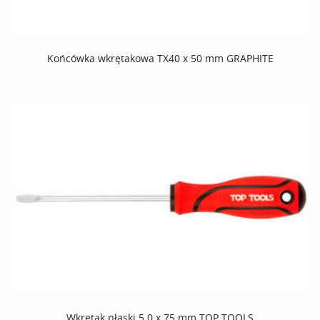
Końcówka wkrętakowa TX40 x 50 mm GRAPHITE
Wkrętak płaski 5.0 x 75 mm TOP TOOLS