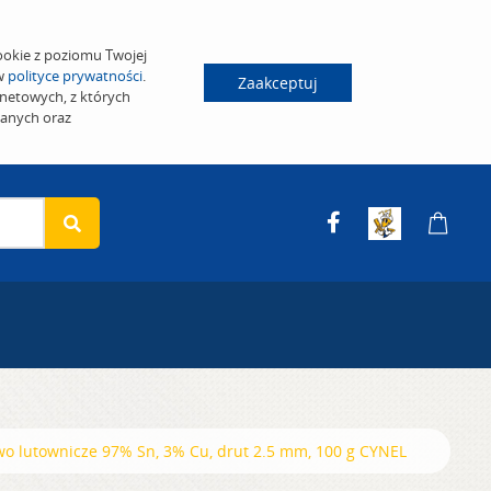
ookie z poziomu Twojej
 w
polityce prywatności
.
Zaakceptuj
netowych, z których
wanych oraz
wo lutownicze 97% Sn, 3% Cu, drut 2.5 mm, 100 g CYNEL